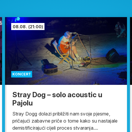
08.08.
(21:00)
KONCERT
Stray Dog – solo acoustic u
Pajolu
Stray Dogg dolazi približiti nam svoje pjesme,
pričajući zabavne priče o tome kako su nastajale
demistificirajući cijeli proces stvaranja....