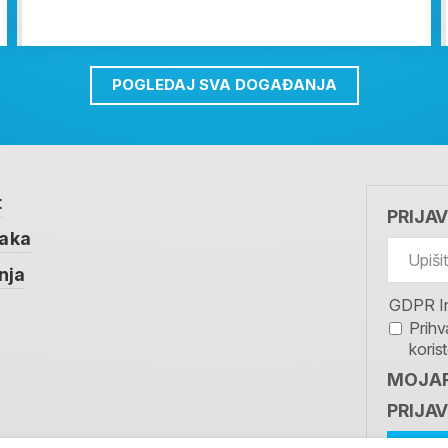
POGLEDAJ SVA DOGAĐANJA
t
PRIJA
taka
nja
GDPR I
Prihv
koris
MOJAR
PRIJAV