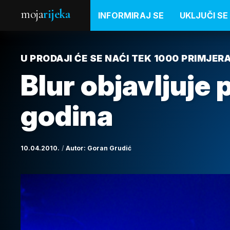
moja
rijeka
INFORMIRAJ SE
UKLJUČI SE
U PRODAJI ĆE SE NAĆI TEK 1000 PRIMJER
Blur objavljuje
godina
10.04.2010.
Autor:
Goran Grudić