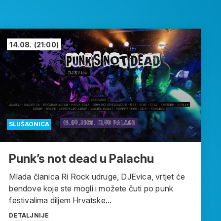
14.08.
(21:00)
SLUŠAONICA
Punk’s not dead u Palachu
Mlada članica Ri Rock udruge, DJEvica, vrtjet će
bendove koje ste mogli i možete čuti po punk
festivalima diljem Hrvatske...
DETALJNIJE