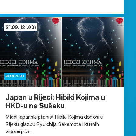
21.09.
(21:00)
KONCERT
Japan u Rijeci: Hibiki Kojima u
HKD-u na Sušaku
Mladi japanski pijanist Hibiki Kojima donosi u
Rijeku glazbu Ryuichija Sakamota i kultnih
videoigara...