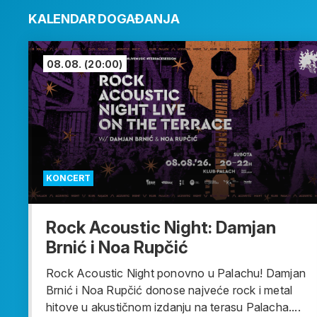
KALENDAR DOGAĐANJA
08.08.
(20:00)
KONCERT
Rock Acoustic Night: Damjan
Brnić i Noa Rupčić
Rock Acoustic Night ponovno u Palachu! Damjan
Brnić i Noa Rupčić donose najveće rock i metal
hitove u akustičnom izdanju na terasu Palacha....