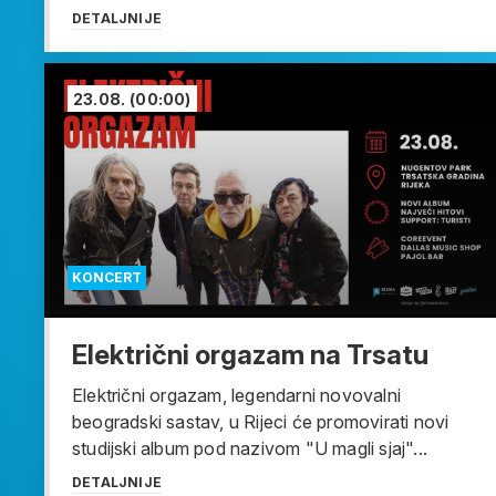
DETALJNIJE
23.08.
(00:00)
KONCERT
Električni orgazam na Trsatu
Električni orgazam, legendarni novovalni
beogradski sastav, u Rijeci će promovirati novi
studijski album pod nazivom "U magli sjaj"...
DETALJNIJE