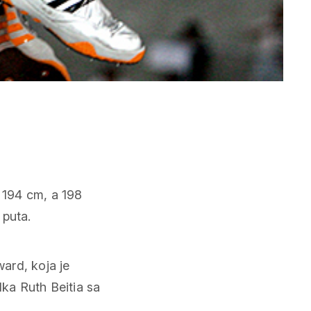
i 194 cm, a 198
 puta.
ard, koja je
lka Ruth Beitia sa