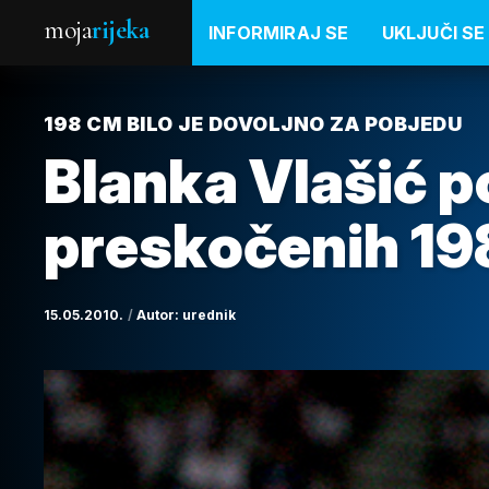
moja
rijeka
INFORMIRAJ SE
UKLJUČI SE
198 CM BILO JE DOVOLJNO ZA POBJEDU
Blanka Vlašić p
preskočenih 19
15.05.2010.
Autor:
urednik