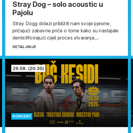
Stray Dog – solo acoustic u
Pajolu
Stray Dogg dolazi približiti nam svoje pjesme,
pričajući zabavne priče o tome kako su nastajale
demistificirajući cijeli proces stvaranja....
DETALJNIJE
29.08.
(20:30)
KONCERT