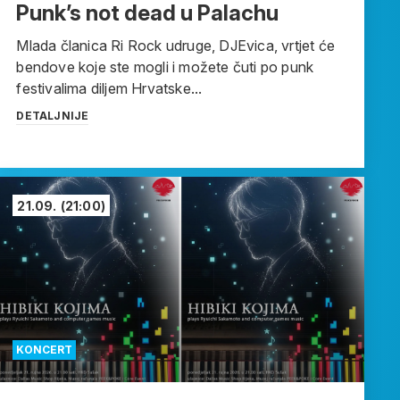
Punk’s not dead u Palachu
Mlada članica Ri Rock udruge, DJEvica, vrtjet će
bendove koje ste mogli i možete čuti po punk
festivalima diljem Hrvatske...
DETALJNIJE
21.09.
(21:00)
KONCERT