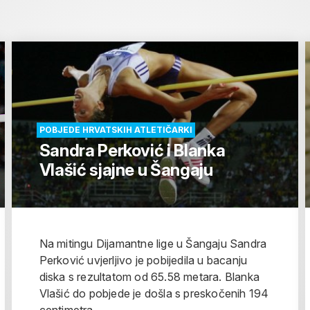
POBJEDE HRVATSKIH ATLETIČARKI
Sandra Perković i Blanka
Vlašić sjajne u Šangaju
Na mitingu Dijamantne lige u Šangaju Sandra
Perković uvjerljivo je pobijedila u bacanju
diska s rezultatom od 65.58 metara. Blanka
Vlašić do pobjede je došla s preskočenih 194