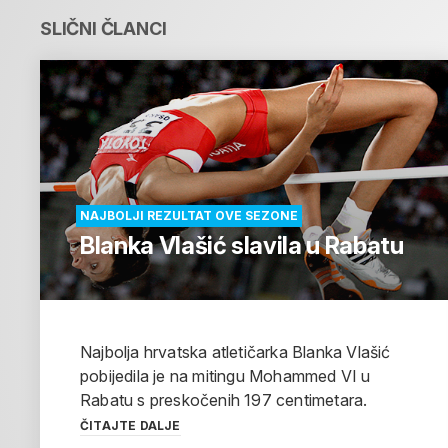
SLIČNI ČLANCI
NAJBOLJI REZULTAT OVE SEZONE
Blanka Vlašić slavila u Rabatu
Najbolja hrvatska atletičarka Blanka Vlašić
pobijedila je na mitingu Mohammed VI u
Rabatu s preskočenih 197 centimetara.
ČITAJTE DALJE