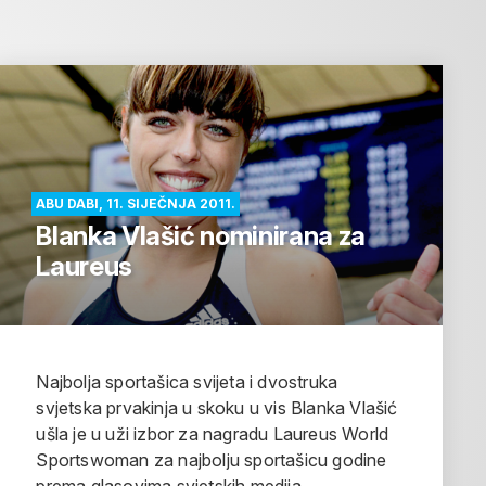
ABU DABI, 11. SIJEČNJA 2011.
Blanka Vlašić nominirana za
Laureus
Najbolja sportašica svijeta i dvostruka
svjetska prvakinja u skoku u vis Blanka Vlašić
ušla je u uži izbor za nagradu Laureus World
Sportswoman za najbolju sportašicu godine