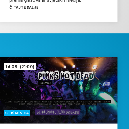
prema glasovima svjetskih medija.
ČITAJTE DALJE
14.08.
(21:00)
SLUŠAONICA