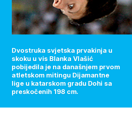
Dvostruka svjetska prvakinja u
skoku u vis Blanka Vlašić
pobijedila je na današnjem prvom
atletskom mitingu Dijamantne
lige u katarskom gradu Dohi sa
preskočenih 198 cm.