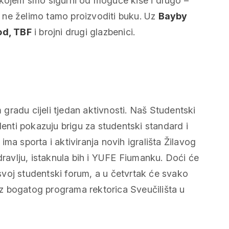
 kojem smo sigurni od moguće kiše i drugo –
 ne želimo tamo proizvoditi buku. Uz
Bayby
od, TBF
i brojni drugi glazbenici.
gradu cijeli tjedan aktivnosti. Naš Studentski
denti pokazuju brigu za studentski standard i
ma sporta i aktiviranja novih igrališta Žilavog
avlju, istaknula bih i YUFE Fiumanku. Doći će
i svoj studentski forum, a u četvrtak će svako
e iz bogatog programa rektorica Sveučilišta u