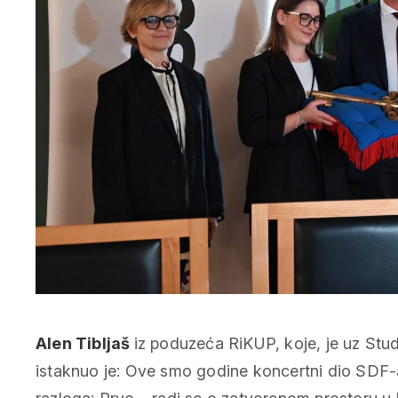
Alen Tibljaš
iz poduzeća RiKUP, koje, je uz Stud
istaknuo je:
Ove smo godine koncertni dio SDF-a 