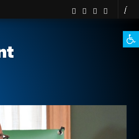
Open 
nt