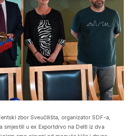
entski zbor Sveučilišta, organizator SDF-a,
smjestili u ex Exportdrvo na Delti iz dva