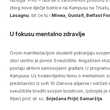
razloga: Prvo – radi se o zatvorenom prostoru u
zbog nove dječje bolnice na Kampusu na Trsatu,
Lasagnu
, bit će tu i
Minea, Gustafi, Belfast Fo
U fokusu mentalno zdravlje
Ovom manifestacijom studenti poklanjaju svojem 
zbor uistinu je ponos Sveučilišta. Angažirani stu
postaju aktivni samosvjesni građani. U programu i
Kampusa. Uz hvalevrijednu temu o mentalnom zdr
predstavnici iz svih 10 članova alijanse i održat
sveučilište broditi svojom brodicom
, izdvojila j
Rijeci prof. dr. sc.
Snježana Prijić Samaržija
.