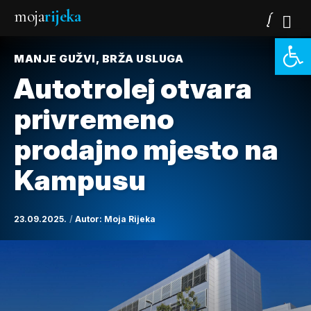
moja
rijeka
Open 
MANJE GUŽVI, BRŽA USLUGA
Autotrolej otvara
privremeno
prodajno mjesto na
Kampusu
23.09.2025.
Autor:
Moja Rijeka