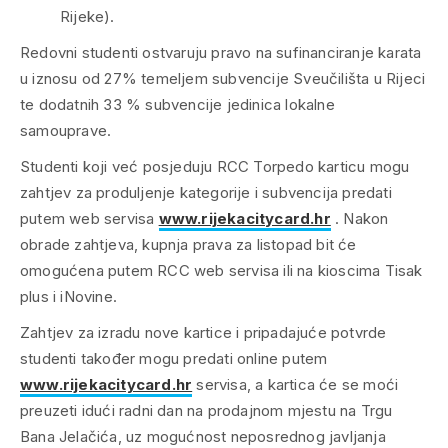
Rijeke).
Redovni studenti ostvaruju pravo na sufinanciranje karata
u iznosu od 27% temeljem subvencije Sveučilišta u Rijeci
te dodatnih 33 % subvencije jedinica lokalne
samouprave.
Studenti koji već posjeduju RCC Torpedo karticu mogu
zahtjev za produljenje kategorije i subvencija predati
putem web servisa
www.rijekacitycard.hr
. Nakon
obrade zahtjeva, kupnja prava za listopad bit će
omogućena putem RCC web servisa ili na kioscima Tisak
plus i iNovine.
Zahtjev za izradu nove kartice i pripadajuće potvrde
studenti također mogu predati online putem
www.rijekacitycard.hr
servisa, a kartica će se moći
preuzeti idući radni dan na prodajnom mjestu na Trgu
Bana Jelačića, uz mogućnost neposrednog javljanja