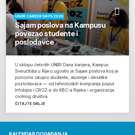
UNIRI CAREER DAYS 2026
Sajam poslova na Kampusu
povezao studente i
poslodavce
U sklopu četvrtih UNIRI Dana karijera, Kampus
Sveučilišta u Rijeci ugostio je Sajam poslova koji je
ponovno okupio studente, alumnije i desetke
poslodavaca — od tehnoloških kompanija poput
Infobipa i CROZ-a do KBC-a Rijeka i organizacija
civilnog društva.
ČITAJTE DALJE
KALENDAR DOGAĐANJA