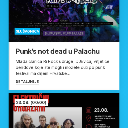
SLUŠAONICA
Punk’s not dead u Palachu
Mlada članica Ri Rock udruge, DJEvica, vrtjet će
bendove koje ste mogli i možete čuti po punk
festivalima diljem Hrvatske...
DETALJNIJE
23.08.
(00:00)