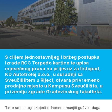
S ciljem jednostavnijeg i bržeg postupka
izrade RCC Torpedo kartice te upisa
mjesečnog prava na prijevoz za listopad,
KD Autotrolej d.o.o., u suradnji sa
Sveučilištem u Rijeci, otvara privremeno
prodajno mjesto u Kampusu Sveučilišta, u
prizemlju zgrade Građevinskog fakulteta.
Time se nastoje izbjeći odnosno smanjiti gužve i duga