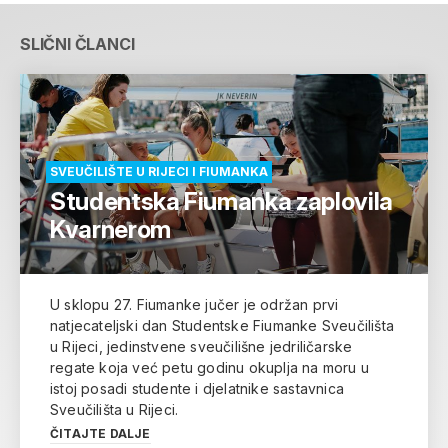
SLIČNI ČLANCI
SVEUČILIŠTE U RIJECI I FIUMANKA
Studentska Fiumanka zaplovila
Kvarnerom
U sklopu 27. Fiumanke jučer je održan prvi
natjecateljski dan Studentske Fiumanke Sveučilišta
u Rijeci, jedinstvene sveučilišne jedriličarske
regate koja već petu godinu okuplja na moru u
istoj posadi studente i djelatnike sastavnica
Sveučilišta u Rijeci.
ČITAJTE DALJE