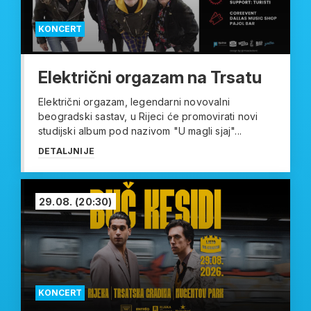
KONCERT
Električni orgazam na Trsatu
Električni orgazam, legendarni novovalni
beogradski sastav, u Rijeci će promovirati novi
studijski album pod nazivom "U magli sjaj"...
DETALJNIJE
29.08.
(20:30)
KONCERT