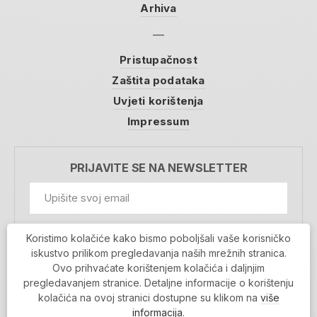
Arhiva
Pristupačnost
Zaštita podataka
Uvjeti korištenja
Impressum
PRIJAVITE SE NA NEWSLETTER
GDPR Information
Koristimo kolačiće kako bismo poboljšali vaše korisničko
Prihvaćam da se moji podaci spremaju u bazu
iskustvo prilikom pregledavanja naših mrežnih stranica.
podataka i koriste u svrhu slanja MojaRijeka
Ovo prihvaćate korištenjem kolačića i daljnjim
newslettera
pregledavanjem stranice. Detaljne informacije o korištenju
MOJARIJEKA NEWSLETTER
kolačića na ovoj stranici dostupne su klikom na
više
PRIJAVI SE
informacija
.