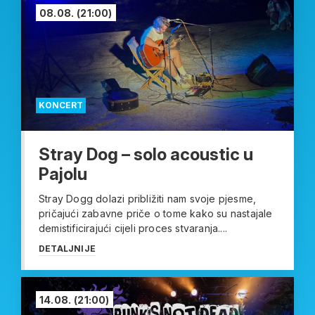
08.08.
(21:00)
KONCERT
Stray Dog – solo acoustic u
Pajolu
Stray Dogg dolazi približiti nam svoje pjesme,
pričajući zabavne priče o tome kako su nastajale
demistificirajući cijeli proces stvaranja....
DETALJNIJE
14.08.
(21:00)