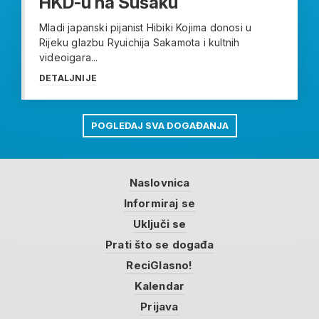
HKD-u na Sušaku
Mladi japanski pijanist Hibiki Kojima donosi u
Rijeku glazbu Ryuichija Sakamota i kultnih
videoigara...
DETALJNIJE
POGLEDAJ SVA DOGAĐANJA
Naslovnica
Informiraj se
Uključi se
Prati što se događa
ReciGlasno!
Kalendar
Prijava