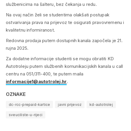
službenicima na šalteru, bez čekanja u redu.
Na ovaj način želi se studentima olakšati postupak
ostvarivanja prava na prijevoz te osigurati pravovremenu i
kvalitetnu informiranost.
Redovna prodaja putem dostupnih kanala započela je 21.
rujna 2025.
Za dodatne informacije studenti se mogu obratiti KD
Autotroleju putem službenih komunikacijskih kanala u call
centru na 051/311-400, te putem maila
informacije1@autotrolej.hr
.
OZNAKE
dc-rcc-prepaid-kartice
javni prijevoz
kd-autotrolej
sveuciliste-u-rijeci