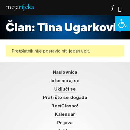
moja
rijeka
Open 
Član: Tina Ugarković
Pretplatnik nije postavio niti jedan upit.
Naslovnica
Informiraj se
Uključi se
Prati što se događa
ReciGlasno!
Kalendar
Prijava