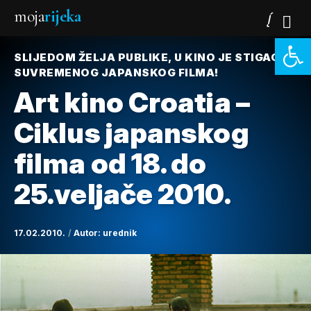
moja
rijeka
Open 
SLIJEDOM ŽELJA PUBLIKE, U KINO JE STIGAO
SUVREMENOG JAPANSKOG FILMA!
Art kino Croatia –
Ciklus japanskog
filma od 18. do
25.veljače 2010.
17.02.2010.
Autor:
urednik