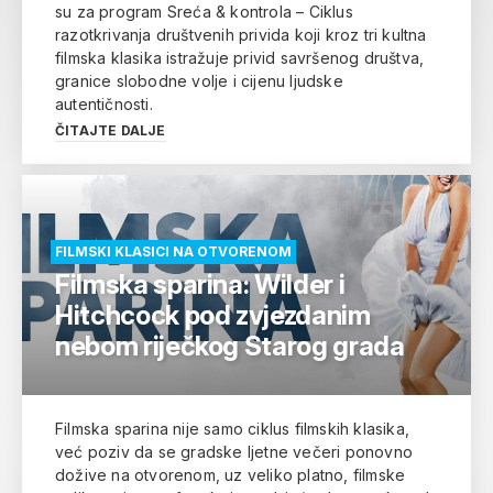
su za program Sreća & kontrola – Ciklus
razotkrivanja društvenih privida koji kroz tri kultna
filmska klasika istražuje privid savršenog društva,
granice slobodne volje i cijenu ljudske
autentičnosti.
ČITAJTE DALJE
FILMSKI KLASICI NA OTVORENOM
Filmska sparina: Wilder i
Hitchcock pod zvjezdanim
nebom riječkog Starog grada
Filmska sparina nije samo ciklus filmskih klasika,
već poziv da se gradske ljetne večeri ponovno
dožive na otvorenom, uz veliko platno, filmske