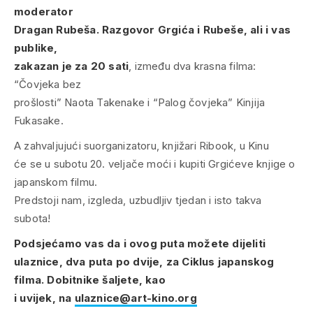
moderator
Dragan Rubeša.
Razgovor Grgića i Rubeše, ali i vas
publike,
zakazan je
za 20 sati
, između dva krasna filma:
“Čovjeka bez
prošlosti” Naota Takenake i “Palog čovjeka” Kinjija
Fukasake.
A zahvaljujući suorganizatoru, knjižari Ribook, u Kinu
će se u subotu 20. veljače moći i kupiti Grgićeve knjige o
japanskom filmu.
Predstoji nam, izgleda, uzbudljiv tjedan i isto takva
subota!
Podsjećamo vas da i ovog puta možete dijeliti
ulaznice, dva puta po dvije, za Ciklus japanskog
filma. Dobitnike šaljete, kao
i uvijek, na
ulaznice@art-kino.org