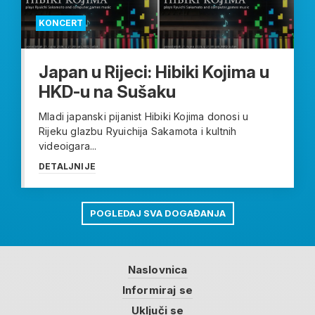
KONCERT
Japan u Rijeci: Hibiki Kojima u
HKD-u na Sušaku
Mladi japanski pijanist Hibiki Kojima donosi u
Rijeku glazbu Ryuichija Sakamota i kultnih
videoigara...
DETALJNIJE
POGLEDAJ SVA DOGAĐANJA
Naslovnica
Informiraj se
Uključi se