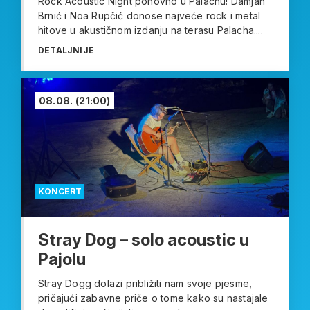
Rock Acoustic Night ponovno u Palachu! Damjan
Brnić i Noa Rupčić donose najveće rock i metal
hitove u akustičnom izdanju na terasu Palacha....
DETALJNIJE
08.08.
(21:00)
KONCERT
Stray Dog – solo acoustic u
Pajolu
Stray Dogg dolazi približiti nam svoje pjesme,
pričajući zabavne priče o tome kako su nastajale