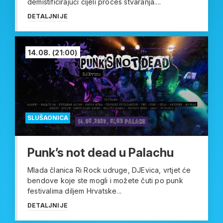
demistificirajući cijeli proces stvaranja....
DETALJNIJE
14.08.
(21:00)
SLUŠAONICA
Punk’s not dead u Palachu
Mlada članica Ri Rock udruge, DJEvica, vrtjet će
bendove koje ste mogli i možete čuti po punk
festivalima diljem Hrvatske...
DETALJNIJE