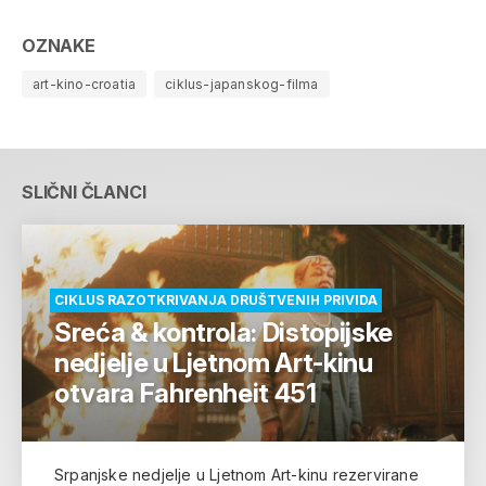
OZNAKE
art-kino-croatia
ciklus-japanskog-filma
SLIČNI ČLANCI
CIKLUS RAZOTKRIVANJA DRUŠTVENIH PRIVIDA
Sreća & kontrola: Distopijske
nedjelje u Ljetnom Art-kinu
otvara Fahrenheit 451
Srpanjske nedjelje u Ljetnom Art-kinu rezervirane