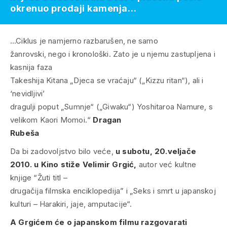
okrenuo prodaji kamenja…
…Ciklus je namjerno razbarušen, ne samo
žanrovski, nego i kronološki. Zato je u njemu zastupljena i
kasnija faza
Takeshija Kitana „Djeca se vraćaju“ („Kizzu ritan“), ali i
‘nevidljivi’
dragulji poput „Sumnje“ („Giwaku“) Yoshitaroa Namure, s
velikom Kaori Momoi.“
Dragan
Rubeša
Da bi zadovoljstvo bilo veće,
u subotu, 20.veljače
2010. u Kino stiže Velimir Grgić,
autor već kultne
knjige
“Žuti titl –
drugačija filmska enciklopedija”
i „Seks i smrt u japanskoj
kulturi – Harakiri, jaje, amputacije“.
A Grgićem će o japanskom filmu razgovarati