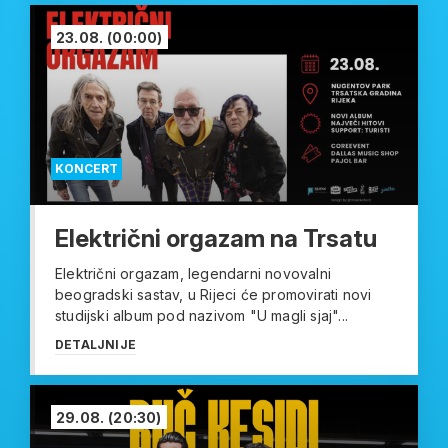
23.08.
(00:00)
KONCERT
Električni orgazam na Trsatu
Električni orgazam, legendarni novovalni
beogradski sastav, u Rijeci će promovirati novi
studijski album pod nazivom "U magli sjaj"...
DETALJNIJE
29.08.
(20:30)