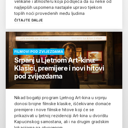
velikane i atmosferu koja podsjeća da su neke od
najljepših uspomena nastajale upravo tijekom
toplih noći provedenih među ljudima
ČITAJTE DALJE
FILMOVI POD ZVIJEZDAMA
Srpanj u Ljetnom Art-kinu:
Klasici, premijere i novi hitovi
pod zvijezdama
Nikad bogatiji program Ljetnog Art-kina u srpnju
donosi brojne filmske klasike, iščekivane domaće
premijere i nove filmske hitove koji će se
prikazivati u ljetnoj rezidenciji Art-kina u dvorištu
Kapucinskog samostana, ali i na drugim gradskim
lokacijama na otvorenom.