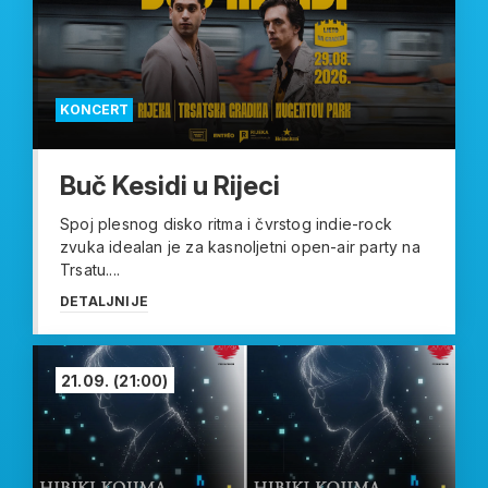
KONCERT
Buč Kesidi u Rijeci
Spoj plesnog disko ritma i čvrstog indie-rock
zvuka idealan je za kasnoljetni open-air party na
Trsatu....
DETALJNIJE
21.09.
(21:00)