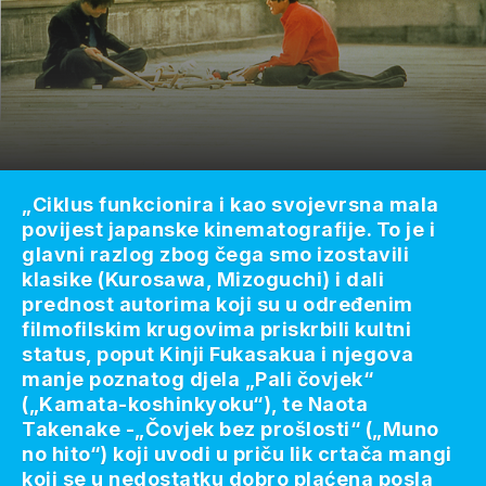
„Ciklus funkcionira i kao svojevrsna mala
povijest japanske kinematografije. To je i
glavni razlog zbog čega smo izostavili
klasike (Kurosawa, Mizoguchi) i dali
prednost autorima koji su u određenim
filmofilskim krugovima priskrbili kultni
status, poput Kinji Fukasakua i njegova
manje poznatog djela „Pali čovjek“
(„Kamata-koshinkyoku“), te Naota
Takenake -„Čovjek bez prošlosti“ („Muno
no hito“) koji uvodi u priču lik crtača mangi
koji se u nedostatku dobro plaćena posla