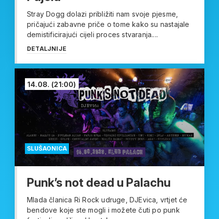
Stray Dogg dolazi približiti nam svoje pjesme,
pričajući zabavne priče o tome kako su nastajale
demistificirajući cijeli proces stvaranja....
DETALJNIJE
14.08.
(21:00)
SLUŠAONICA
Punk’s not dead u Palachu
Mlada članica Ri Rock udruge, DJEvica, vrtjet će
bendove koje ste mogli i možete čuti po punk