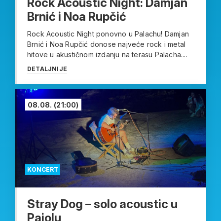
Rock Acoustic Night: Damjan
Brnić i Noa Rupčić
Rock Acoustic Night ponovno u Palachu! Damjan
Brnić i Noa Rupčić donose najveće rock i metal
hitove u akustičnom izdanju na terasu Palacha....
DETALJNIJE
08.08.
(21:00)
KONCERT
Stray Dog – solo acoustic u
Pajolu