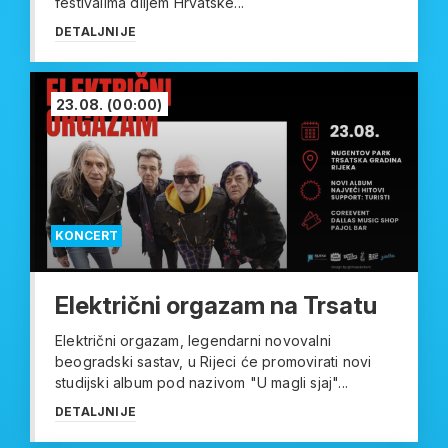
festivalima diljem Hrvatske...
DETALJNIJE
23.08.
(00:00)
KONCERT
Električni orgazam na Trsatu
Električni orgazam, legendarni novovalni
beogradski sastav, u Rijeci će promovirati novi
studijski album pod nazivom "U magli sjaj"...
DETALJNIJE