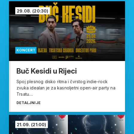
29.08.
(20:30)
KONCERT
Buč Kesidi u Rijeci
Spoj plesnog disko ritma i čvrstog indie-rock
zvuka idealan je za kasnoljetni open-air party na
Trsatu....
DETALJNIJE
21.09.
(21:00)