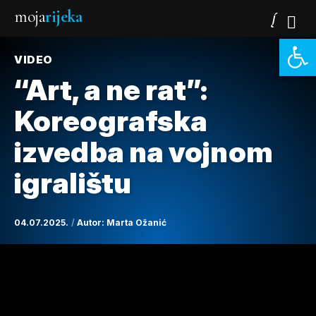
moja
rijeka
Open 
VIDEO
“Art, a ne rat”:
Koreografska
izvedba na vojnom
igralištu
04.07.2025.
Autor:
Marta Ožanić