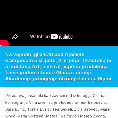
Na vojnom igralištu pod riječkim
Kampusom u srijedu, 2. srpnja, izvedena je
predstava Art, a ne rat, ispitna produkcija
treće godine studija Gluma i mediji
Akademije primijenjenih umjetnosti u Rijeci.
Predstava je nastala kao završni rad iz kolegija Glumac i
koreografija VI, a izveli su je studenti Ernest Belošević,
Sara Bunić, Tonka Bušić, Tea Sekelj, Zoja Sirovec, Mare
Šimić, Karla Šoštarić, Matea Tkalčević i Mateo Zvono,