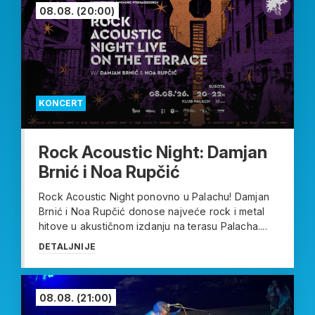
08.08.
(20:00)
KONCERT
Rock Acoustic Night: Damjan
Brnić i Noa Rupčić
Rock Acoustic Night ponovno u Palachu! Damjan
Brnić i Noa Rupčić donose najveće rock i metal
hitove u akustičnom izdanju na terasu Palacha....
DETALJNIJE
08.08.
(21:00)