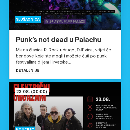
SLUŠAONICA
Punk’s not dead u Palachu
Mlada članica Ri Rock udruge, DJEvica, vrtjet će
bendove koje ste mogli i možete čuti po punk
festivalima diljem Hrvatske...
DETALJNIJE
23.08.
(00:00)
KONCERT