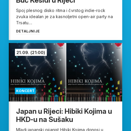
Buč Kesidi u Rijeci
Spoj plesnog disko ritma i čvrstog indie-rock
zvuka idealan je za kasnoljetni open-air party na
Trsatu....
DETALJNIJE
21.09.
(21:00)
KONCERT
Japan u Rijeci: Hibiki Kojima u
HKD-u na Sušaku
Mladi japanski pijanist Hibiki Kojima donosi u