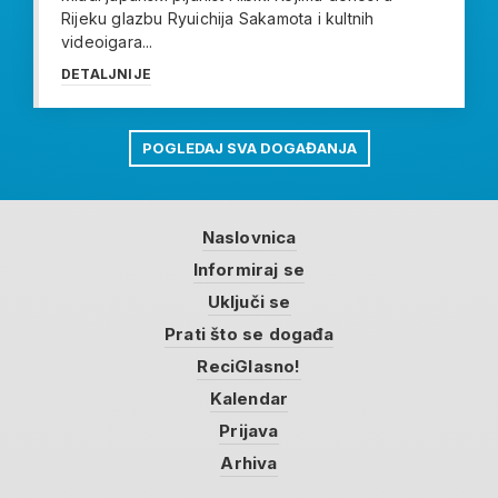
Rijeku glazbu Ryuichija Sakamota i kultnih
videoigara...
DETALJNIJE
POGLEDAJ SVA DOGAĐANJA
Naslovnica
Informiraj se
Uključi se
Prati što se događa
ReciGlasno!
Kalendar
Prijava
Arhiva