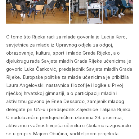
O tome što Rijeka radi za mlade govorila je Lucija Kero,
savjetnica za mlade iz Upravnog odjela za odgoj,
obrazovanje, kulturu, sport i mlade Grada Rijeke, a o
djelukrugu rada Savjeta mladih Grada Rijeke učenicima je
govorio Luka Čanković, predsjednik Savjeta mladih Grada
Rijeke. Europske politike za mlade učenicima je približila
Laura Angelovski, nastavnica filozofije i logike u Prvoj
riječkoj hrvatskoj gimnaziji, a o participaciji mladih i
aktivizmu govorio je Enea Dessardo, zamjenik mladog
delegate pri UN-u i predsjednik Zajednice Talijana Rijeka.
O nadolazećim predsjedničkim izborima 29. prosinca,
aktivizmu i važnosti vijeća učenika u školama razgovaralo
se u grupi s Majom Obućina, voditeljicom projekata