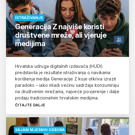
ISTRAŽIVANJE
Generacija Z najviše koristi
društvene mreže, ali vjeruje
medijima
Hrvatska udruga digitalnih izdavača (HUDI)
predstavila je rezultate istraživanja o navikama
korištenja medija Generacije Z koje otkriva izrazit
paradoks – iako mladi većinu sadržaja konzumiraju
na društvenim mrežama, najveće povjerenje i dalje
pridaju tradicionalnim hrvatskim medijima.
ČITAJTE DALJE
SAJAM MJESNIH ODBORA