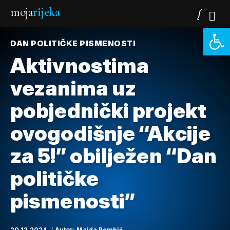
moja
rijeka
Open 
DAN POLITIČKE PISMENOSTI
Aktivnostima
vezanima uz
pobjednički projekt
ovogodišnje “Akcije
za 5!” obilježen “Dan
političke
pismenosti”
20.12.2024.
Autor:
Majda Bembić