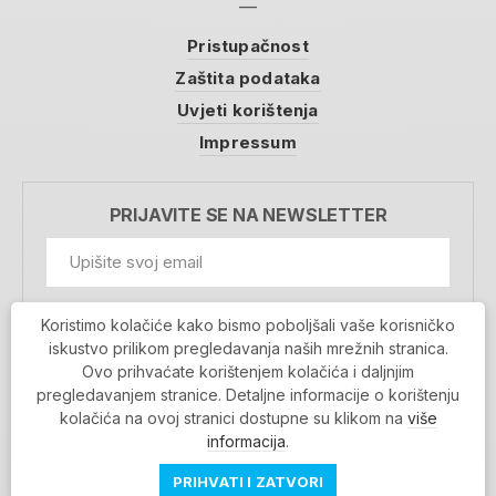
Pristupačnost
Zaštita podataka
Uvjeti korištenja
Impressum
PRIJAVITE SE NA NEWSLETTER
GDPR Information
Koristimo kolačiće kako bismo poboljšali vaše korisničko
Prihvaćam da se moji podaci spremaju u bazu
iskustvo prilikom pregledavanja naših mrežnih stranica.
podataka i koriste u svrhu slanja MojaRijeka
Ovo prihvaćate korištenjem kolačića i daljnjim
newslettera
pregledavanjem stranice. Detaljne informacije o korištenju
MOJARIJEKA NEWSLETTER
kolačića na ovoj stranici dostupne su klikom na
više
PRIJAVI SE
informacija
.
PRIHVATI I ZATVORI