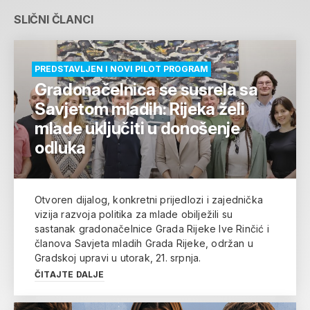
SLIČNI ČLANCI
PREDSTAVLJEN I NOVI PILOT PROGRAM
Gradonačelnica se susrela sa
Savjetom mladih: Rijeka želi
mlade uključiti u donošenje
odluka
Otvoren dijalog, konkretni prijedlozi i zajednička
vizija razvoja politika za mlade obilježili su
sastanak gradonačelnice Grada Rijeke Ive Rinčić i
članova Savjeta mladih Grada Rijeke, održan u
Gradskoj upravi u utorak, 21. srpnja.
ČITAJTE DALJE