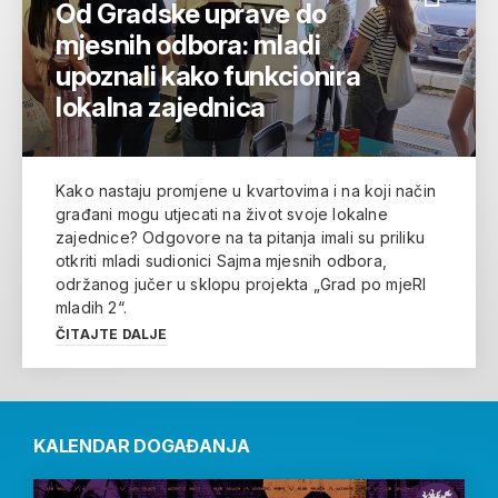
Od Gradske uprave do
mjesnih odbora: mladi
upoznali kako funkcionira
lokalna zajednica
Kako nastaju promjene u kvartovima i na koji način
građani mogu utjecati na život svoje lokalne
zajednice? Odgovore na ta pitanja imali su priliku
otkriti mladi sudionici Sajma mjesnih odbora,
održanog jučer u sklopu projekta „Grad po mjeRI
mladih 2“.
ČITAJTE DALJE
KALENDAR DOGAĐANJA