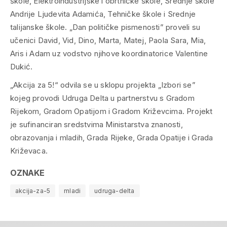
škole, Elektroindustrijske i obrtničke škole, Srednje škole
Andrije Ljudevita Adamića, Tehničke škole i Srednje
talijanske škole. „Dan političke pismenosti” proveli su
učenici David, Vid, Dino, Marta, Matej, Paola Sara, Mia,
Aris i Adam uz vodstvo njihove koordinatorice Valentine
Dukić.
„Akcija za 5!“ odvila se u sklopu projekta „Izbori se”
kojeg provodi Udruga Delta u partnerstvu s Gradom
Rijekom, Gradom Opatijom i Gradom Križevcima. Projekt
je sufinanciran sredstvima Ministarstva znanosti,
obrazovanja i mladih, Grada Rijeke, Grada Opatije i Grada
Križevaca.
OZNAKE
akcija-za-5
mladi
udruga-delta