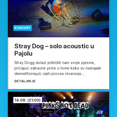
KONCERT
Stray Dog – solo acoustic u
Pajolu
Stray Dogg dolazi približiti nam svoje pjesme,
pričajući zabavne priče o tome kako su nastajale
demistificirajući cijeli proces stvaranja....
DETALJNIJE
14.08.
(21:00)