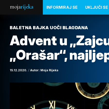
moja
rijeka
INFORMIRAJ SE
UKLJUČI SE
BALETNA BAJKA UOČI BLAGDANA
Advent u „Zajcu
„Orašar“, najlj
15.12.2020.
Autor:
Moja Rijeka