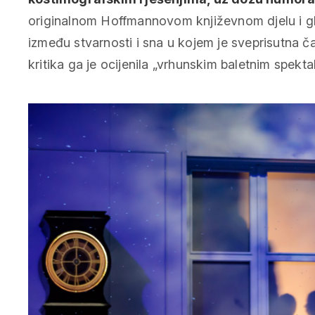
originalnom Hoffmannovom književnom djelu i gl
između stvarnosti i sna u kojem je sveprisutna ča
kritika ga je ocijenila „vrhunskim baletnim spek