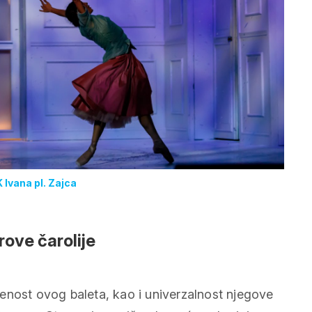
 Ivana pl. Zajca
ove čarolije
enost ovog baleta, kao i univerzalnost njegove