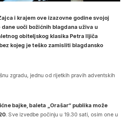
Zajca i krajem ove izazovne godine svojoj
 dane uoči božićnih blagdana uživa u
etnog obiteljskog klasika Petra Iljiča
bez kojeg je teško zamisliti blagdansko
šnu zgradu, jednu od rijetkih pravih adventskih
žićne bajke, baleta „Orašar“ publika može
020
. Sve izvedbe počinju u 19.30 sati, osim one u