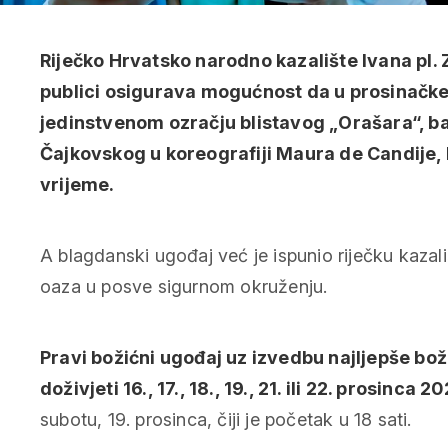
Riječko Hrvatsko narodno kazalište Ivana pl. 
publici osigurava mogućnost da u prosinačke
jedinstvenom ozračju blistavog „Orašara“, bal
Čajkovskog u koreografiji Maura de Candije, 
vrijeme.
A blagdanski ugođaj već je ispunio riječku kazali
oaza u posve sigurnom okruženju.
Pravi božićni ugođaj uz izvedbu najljepše bo
doživjeti 16., 17., 18., 19., 21. ili 22. prosinca 2
subotu, 19. prosinca, čiji je početak u 18 sati.