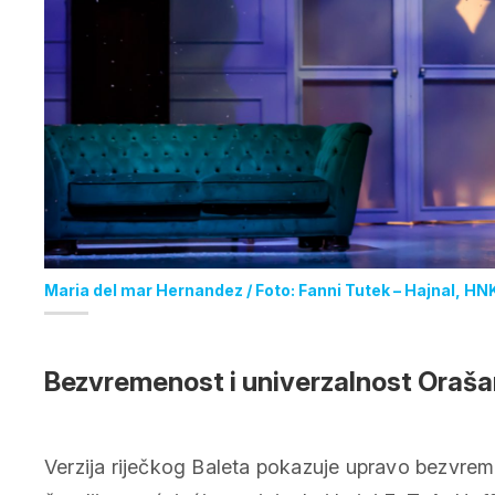
Maria del mar Hernandez / Foto: Fanni Tutek – Hajnal, HNK
Bezvremenost i univerzalnost Orašar
Verzija riječkog Baleta pokazuje upravo bezvrem