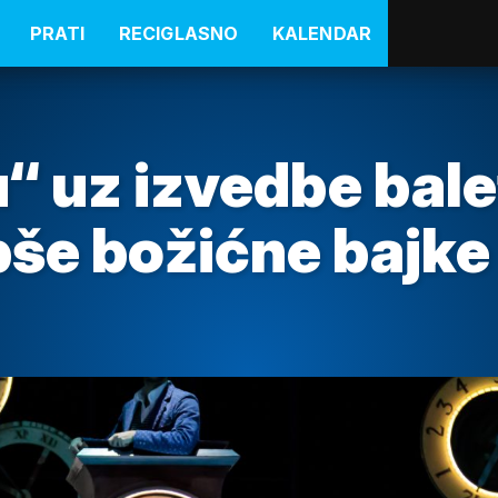
PRATI
RECIGLASNO
KALENDAR
“ uz izvedbe bale
epše božićne bajke