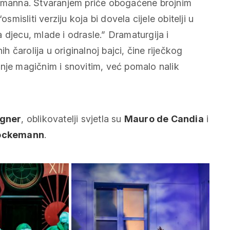
 Hoffmanna. Stvaranjem priče obogaćene brojnim
smisliti verziju koja bi dovela cijele obitelji u
la djecu, mlade i odrasle.” Dramaturgija i
ih čarolija u originalnoj bajci, čine riječkog
anje magičnim i snovitim, već pomalo nalik
agner
, oblikovatelji svjetla su
Mauro de Candia
i
töckemann
.