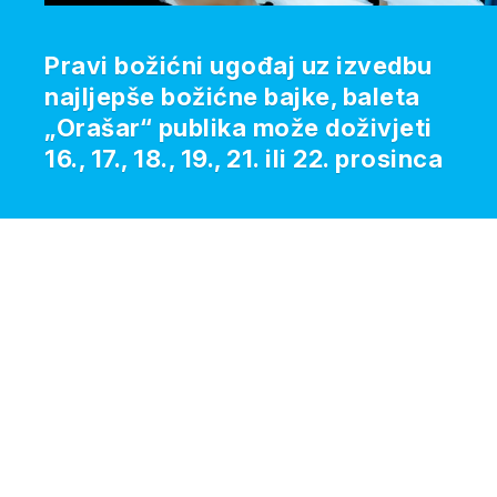
Pravi božićni ugođaj uz izvedbu
najljepše božićne bajke, baleta
„Orašar“ publika može doživjeti
16., 17., 18., 19., 21. ili 22. prosinca