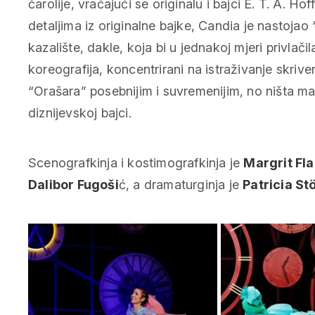
čarolije, vraćajući se originalu i bajci E. T. A.
detaljima iz originalne bajke, Candia je nastojao “o
kazalište, dakle, koja bi u jednakoj mjeri privlači
koreografija, koncentrirani na istraživanje skriven
“Orašara” posebnijim i suvremenijim, no ništa m
diznijevskoj bajci.
Scenografkinja i kostimografkinja je
Margrit Fl
Dalibor Fugoši
ć, a dramaturginja je
Patricia S