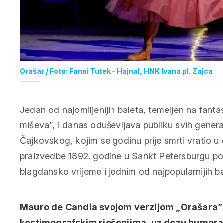
Orašar / Foto: Fanni Tutek – Hajnal, HNK Ivana pl. Zajca
Jedan od najomiljenijih baleta, temeljen na fantas
miševa”, i danas oduševljava publiku svih generacij
Čajkovskog, kojim se godinu prije smrti vratio u č
praizvedbe 1892. godine u Sankt Petersburgu pos
blagdansko vrijeme i jednim od najpopularnijih b
Mauro de Candia svojom verzijom „Orašara” 
kostimografskim rješenjima, uz dozu humora,