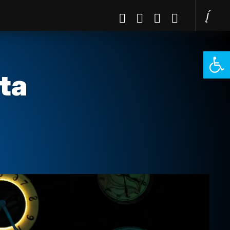
Open 
ta