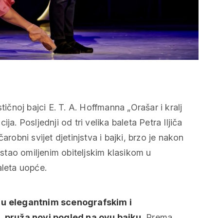
tičnoj bajci E. T. A. Hoffmanna „Orašar i kralj
a. Posljednji od tri velika baleta Petra Iljiča
arobni svijet djetinjstva i bajki, brzo je nakon
tao omiljenim obiteljskim klasikom u
aleta uopće.
u elegantnim scenografskim i
 pruža novi pogled na ovu bajku.
Prema