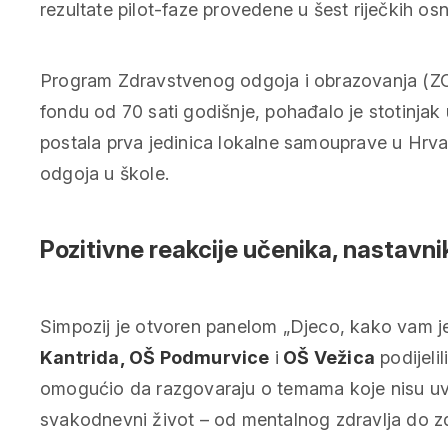
rezultate pilot-faze provedene u šest riječkih o
Program Zdravstvenog odgoja i obrazovanja (ZOO
fondu od 70 sati godišnje, pohađalo je stotinjak 
postala prva jedinica lokalne samouprave u Hrva
odgoja u škole.
Pozitivne reakcije učenika, nastavnik
Simpozij je otvoren panelom „Djeco, kako vam j
Kantrida, OŠ Podmurvice
i
OŠ Vežica
podijeli
omogućio da razgovaraju o temama koje nisu uvij
svakodnevni život – od mentalnog zdravlja do zd