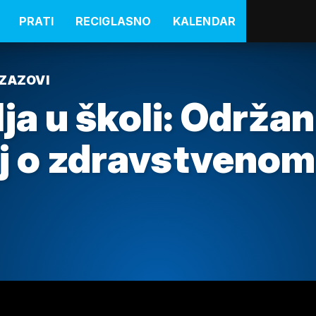
PRATI
RECIGLASNO
KALENDAR
IZAZOVI
a u školi: Održan
ij o zdravstvenom