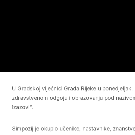
U Gradskoj vijećnici Grada Rijeke u ponedjeljak, 2
zdravstvenom odgoju i obrazovanju pod nazivom „
izazovi“.
Simpozij je okupio učenike, nastavnike, znanstven