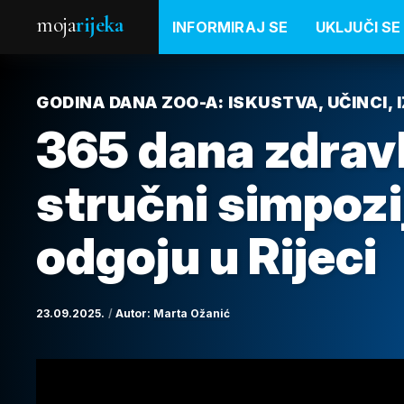
moja
rijeka
INFORMIRAJ SE
UKLJUČI SE
GODINA DANA ZOO-A: ISKUSTVA, UČINCI, 
365 dana zdravlj
stručni simpoz
odgoju u Rijeci
23.09.2025.
Autor:
Marta Ožanić