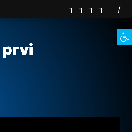
Open 
 prvi