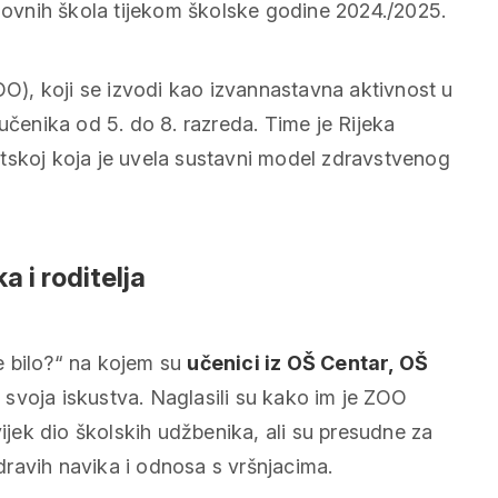
snovnih škola tijekom školske godine 2024./2025.
), koji se izvodi kao izvannastavna aktivnost u
učenika od 5. do 8. razreda. Time je Rijeka
tskoj koja je uvela sustavni model zdravstvenog
a i roditelja
e bilo?“ na kojem su
učenici iz OŠ Centar, OŠ
li svoja iskustva. Naglasili su kako im je ZOO
ek dio školskih udžbenika, ali su presudne za
ravih navika i odnosa s vršnjacima.