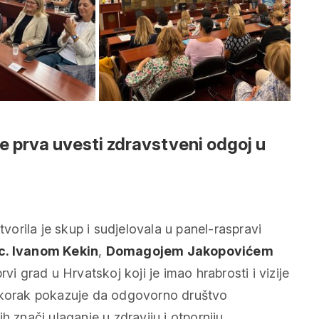
zije prva uvesti zdravstveni odgoj u
otvorila je skup i sudjelovala u panel-raspravi
sc. Ivanom Kekin
,
Domagojem Jakopovićem
prvi grad u Hrvatskoj koji je imao hrabrosti i vizije
iskorak pokazuje da odgovorno društvo
h znači ulaganje u zdraviju i otporniju