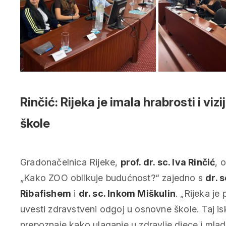
Rinčić: Rijeka je imala hrabrosti i vi
škole
Gradonačelnica Rijeke,
prof. dr. sc. Iva Rinčić
, 
„Kako ZOO oblikuje budućnost?“ zajedno s
dr. 
Ribafishem
i
dr. sc. Inkom Miškulin
. „Rijeka je 
uvesti zdravstveni odgoj u osnovne škole. Taj 
prepoznaje kako ulaganje u zdravlje djece i mladi