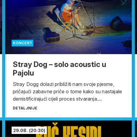
KONCERT
Stray Dog – solo acoustic u
Pajolu
Stray Dogg dolazi približiti nam svoje pjesme,
pričajući zabavne priče o tome kako su nastajale
demistificirajući cijeli proces stvaranja....
DETALJNIJE
29.08.
(20:30)