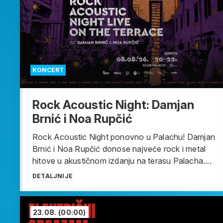
KONCERT
Rock Acoustic Night: Damjan
Brnić i Noa Rupčić
Rock Acoustic Night ponovno u Palachu! Damjan
Brnić i Noa Rupčić donose najveće rock i metal
hitove u akustičnom izdanju na terasu Palacha....
DETALJNIJE
23.08.
(00:00)