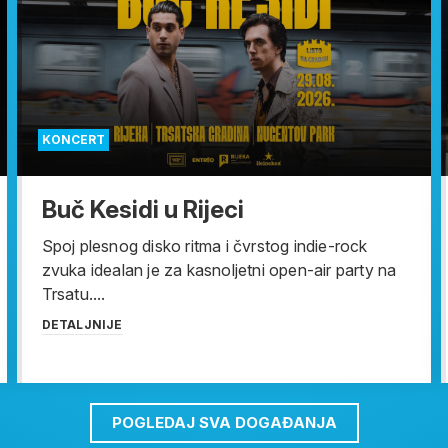
KONCERT
Buč Kesidi u Rijeci
Spoj plesnog disko ritma i čvrstog indie-rock
zvuka idealan je za kasnoljetni open-air party na
Trsatu....
DETALJNIJE
POGLEDAJ SVA DOGAĐANJA