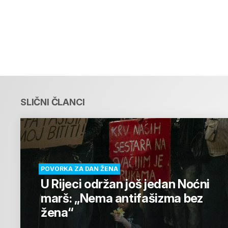
SLIČNI ČLANCI
POVORKA ZA DAN ŽENA
U Rijeci održan još jedan Noćni
marš: „Nema antifašizma bez
žena“