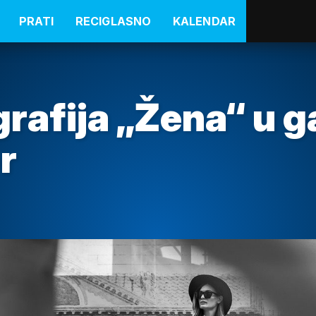
PRATI
RECIGLASNO
KALENDAR
grafija „Žena“ u ga
r