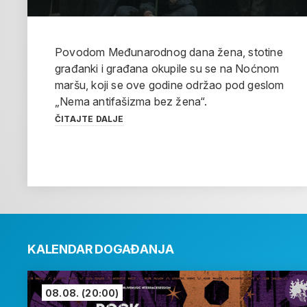
Povodom Međunarodnog dana žena, stotine
građanki i građana okupile su se na Noćnom
maršu, koji se ove godine održao pod geslom
„Nema antifašizma bez žena“.
ČITAJTE DALJE
KALENDAR DOGAĐANJA
08.08.
(20:00)