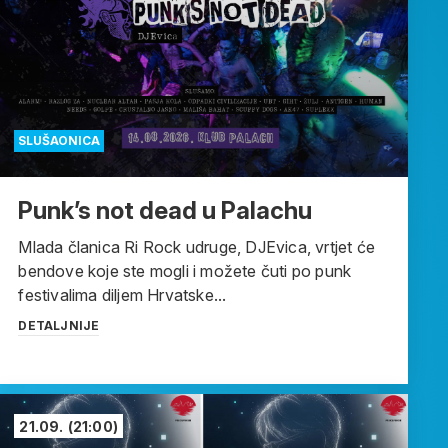
SLUŠAONICA
Punk’s not dead u Palachu
Mlada članica Ri Rock udruge, DJEvica, vrtjet će
bendove koje ste mogli i možete čuti po punk
festivalima diljem Hrvatske...
DETALJNIJE
21.09.
(21:00)