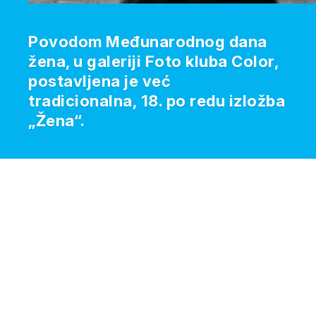
Povodom Međunarodnog dana
žena, u galeriji Foto kluba Color,
postavljena je već
tradicionalna, 18. po redu izložba
„Žena“.