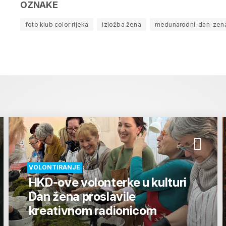
OZNAKE
foto klub color rijeka
izložba žena
medunarodni-dan-zen
VOLONTIRANJE
HKD-ove volonterke u kulturi
Dan žena proslavile
kreativnom radionicom