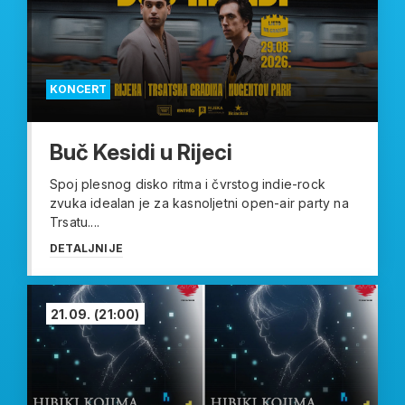
KONCERT
Buč Kesidi u Rijeci
Spoj plesnog disko ritma i čvrstog indie-rock
zvuka idealan je za kasnoljetni open-air party na
Trsatu....
DETALJNIJE
21.09.
(21:00)