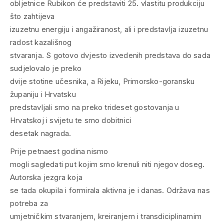
obljetnice Rubikon će predstaviti 25. vlastitu produkciju
što zahtijeva
izuzetnu energiju i angažiranost, ali i predstavlja izuzetnu
radost kazališnog
stvaranja. S gotovo dvjesto izvedenih predstava do sada
sudjelovalo je preko
dvije stotine učesnika, a Rijeku, Primorsko-goransku
županiju i Hrvatsku
predstavljali smo na preko trideset gostovanja u
Hrvatskoj i svijetu te smo dobitnici
desetak nagrada.
Prije petnaest godina nismo
mogli sagledati put kojim smo krenuli niti njegov doseg.
Autorska jezgra koja
se tada okupila i formirala aktivna je i danas. Održava nas
potreba za
umjetničkim stvaranjem, kreiranjem i transdiciplinarnim