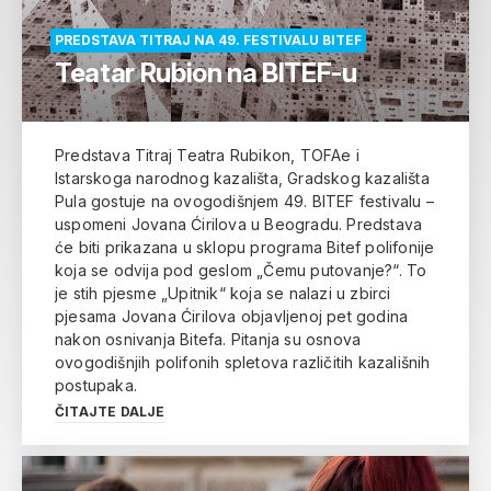
PREDSTAVA TITRAJ NA 49. FESTIVALU BITEF
Teatar Rubion na BITEF-u
Predstava Titraj Teatra Rubikon, TOFAe i
Istarskoga narodnog kazališta, Gradskog kazališta
Pula gostuje na ovogodišnjem 49. BITEF festivalu –
uspomeni Jovana Ćirilova u Beogradu. Predstava
će biti prikazana u sklopu programa Bitef polifonije
koja se odvija pod geslom „Čemu putovanje?“. To
je stih pjesme „Upitnik“ koja se nalazi u zbirci
pjesama Jovana Ćirilova objavljenoj pet godina
nakon osnivanja Bitefa. Pitanja su osnova
ovogodišnjih polifonih spletova različitih kazališnih
postupaka.
ČITAJTE DALJE