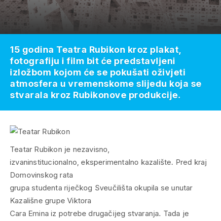
15 godina Teatra Rubikon kroz plakat,
fotografiju i film bit će predstavljeni
izložbom kojom će se pokušati oživjeti
atmosfera u vremenskome slijedu koja se
stvarala kroz Rubikonove produkcije.
Teatar Rubikon je nezavisno,
izvaninstitucionalno, eksperimentalno kazalište. Pred kraj
Domovinskog rata
grupa studenta riječkog Sveučilišta okupila se unutar
Kazališne grupe Viktora
Cara Emina iz potrebe drugačijeg stvaranja. Tada je