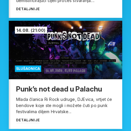
demistificirajući cijeli proces stvaranja....
DETALJNIJE
14.08.
(21:00)
SLUŠAONICA
Punk’s not dead u Palachu
Mlada članica Ri Rock udruge, DJEvica, vrtjet će
bendove koje ste mogli i možete čuti po punk
festivalima diljem Hrvatske...
DETALJNIJE