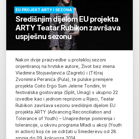
EU PROJEKT ARTY I SEZONA
Središnjim dijelom EU projekta
ARTY Teatar Rubikon završava
uspješnu sezonu
Nakon dvije praizvedbe u protekloj sezoni
orijentiranoj na hrvtske autore, Život bez imena
Vladimira Stojsavljevića (Zagreb) i (Tit)raj
Zvonimira Peranića (Pula), te pulske premijere
projekta Coito Ergo Sum Jelene Tondini, tri
festivalska gostovanja (Split, Umag) s ukupno 22
izvedbe kao i jednom reprizom u Rijeci, Teatar
Rubikon završava sezonu središnjim dijelom EU
projekta ARTY (Advancing Reconciliation and
Tolerance of Youth) – Unapređenje pomirenja i
tolerancije, u okviru programa Mladi u akciji (Youth
in action) koji će se održati u Smederevu od 28.
srpnja do 09. kolovoza 2014.