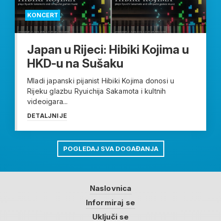
KONCERT
Japan u Rijeci: Hibiki Kojima u
HKD-u na Sušaku
Mladi japanski pijanist Hibiki Kojima donosi u
Rijeku glazbu Ryuichija Sakamota i kultnih
videoigara...
DETALJNIJE
POGLEDAJ SVA DOGAĐANJA
Naslovnica
Informiraj se
Uključi se