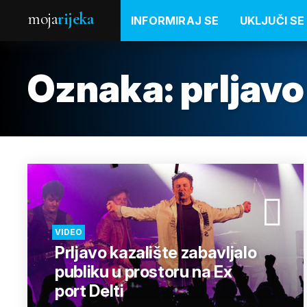
moja
rijeka
INFORMIRAJ SE
UKLJUČI SE
Oznaka:
prljavo
VIDEO
Prljavo kazalište zabavljalo
publiku u prostoru na Ex
port Delti