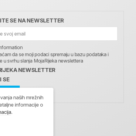
VITE SE NA NEWSLETTER
nformation
aćam da se moji podaci spremaju u bazu podataka i
te u svrhu slanja MojaRijeka newslettera
IJEKA NEWSLETTER
I SE
avanja naših mrežnih
etaljne informacije o
macija
.