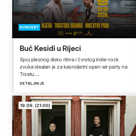
KONCERT
Buč Kesidi u Rijeci
Spoj plesnog disko ritma i čvrstog indie-rock
zvuka idealan je za kasnoljetni open-air party na
Trsatu....
DETALJNIJE
19.09.
(21:00)