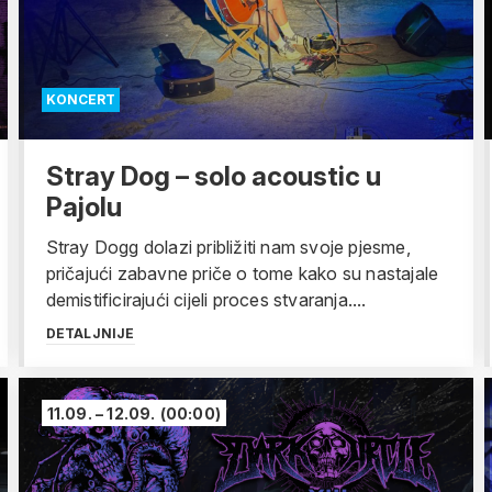
KONCERT
Stray Dog – solo acoustic u
Pajolu
Stray Dogg dolazi približiti nam svoje pjesme,
pričajući zabavne priče o tome kako su nastajale
demistificirajući cijeli proces stvaranja....
DETALJNIJE
11.09. – 12.09.
(00:00)