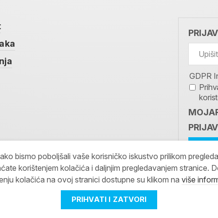
t
PRIJA
taka
nja
GDPR I
Prihv
koris
MOJAR
PRIJAV
kako bismo poboljšali vaše korisničko iskustvo prilikom pregled
ćate korištenjem kolačića i daljnjim pregledavanjem stranice. D
tenju kolačića na ovoj stranici dostupne su klikom na
više infor
PRIHVATI I ZATVORI