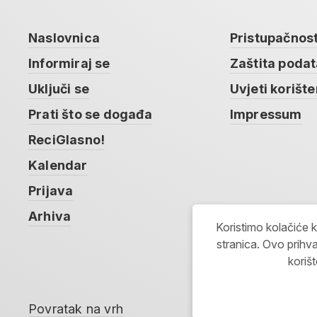
Naslovnica
Pristupačnos
Informiraj se
Zaštita poda
Uključi se
Uvjeti korište
Prati što se događa
Impressum
ReciGlasno!
Kalendar
Prijava
Arhiva
Koristimo kolačiće 
stranica. Ovo prihva
koriš
Povratak na vrh