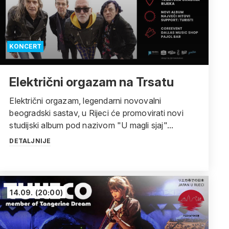
KONCERT
Električni orgazam na Trsatu
Električni orgazam, legendarni novovalni
beogradski sastav, u Rijeci će promovirati novi
studijski album pod nazivom "U magli sjaj"...
DETALJNIJE
14.09.
(20:00)