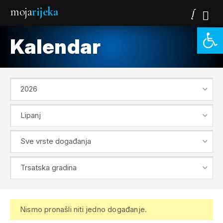
moja
rijeka
Open 
Kalendar
Nismo pronašli niti jedno događanje.