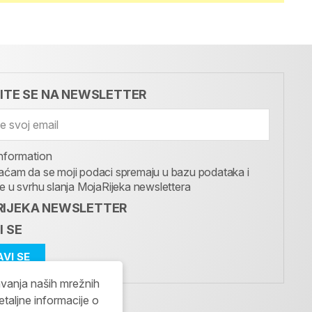
VITE SE NA NEWSLETTER
nformation
aćam da se moji podaci spremaju u bazu podataka i
te u svrhu slanja MojaRijeka newslettera
IJEKA NEWSLETTER
I SE
avanja naših mrežnih
etaljne informacije o