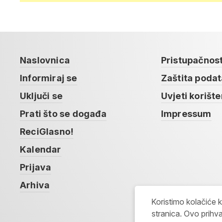
Naslovnica
Pristupačnos
Informiraj se
Zaštita poda
Uključi se
Uvjeti korište
Prati što se događa
Impressum
ReciGlasno!
Kalendar
Prijava
Arhiva
Koristimo kolačiće 
stranica. Ovo prihva