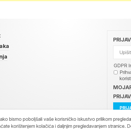
t
PRIJA
taka
nja
GDPR I
Prihv
koris
MOJAR
PRIJAV
kako bismo poboljšali vaše korisničko iskustvo prilikom pregled
ćate korištenjem kolačića i daljnjim pregledavanjem stranice. D