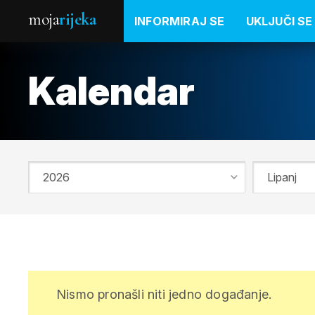
moja
rijeka
INFORMIRAJ SE
UKLJUČI SE
Kalendar
Nismo pronašli niti jedno događanje.