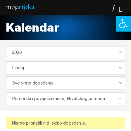
moja
rijeka
Open 
Kalendar
Nismo pronašli niti jedno događanje.