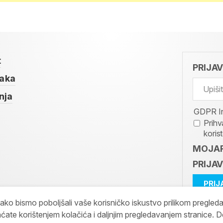
t
PRIJA
taka
nja
GDPR I
Prihv
koris
MOJAR
PRIJAV
kako bismo poboljšali vaše korisničko iskustvo prilikom pregled
ćate korištenjem kolačića i daljnjim pregledavanjem stranice. D