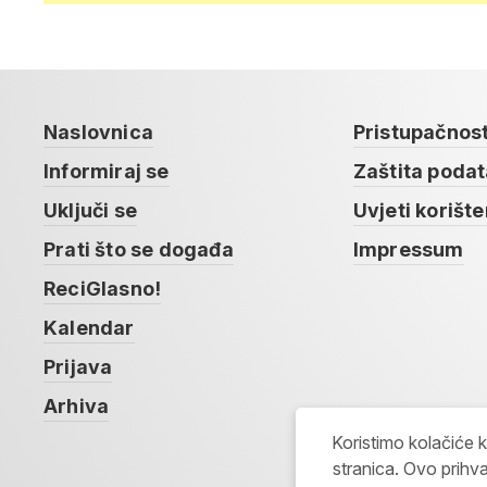
Naslovnica
Pristupačnos
Informiraj se
Zaštita poda
Uključi se
Uvjeti korište
Prati što se događa
Impressum
ReciGlasno!
Kalendar
Prijava
Arhiva
Koristimo kolačiće 
stranica. Ovo prihva