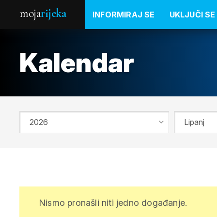
moja
rijeka
INFORMIRAJ SE
UKLJUČI SE
Kalendar
Nismo pronašli niti jedno događanje.