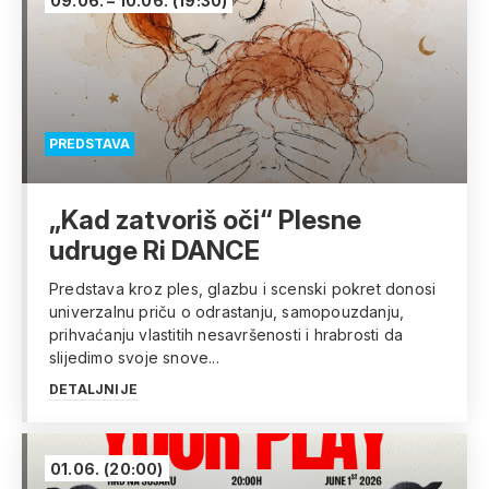
09.06. – 10.06.
(19:30)
PREDSTAVA
„Kad zatvoriš oči“ Plesne
udruge Ri DANCE
Predstava kroz ples, glazbu i scenski pokret donosi
univerzalnu priču o odrastanju, samopouzdanju,
prihvaćanju vlastitih nesavršenosti i hrabrosti da
slijedimo svoje snove...
DETALJNIJE
01.06.
(20:00)