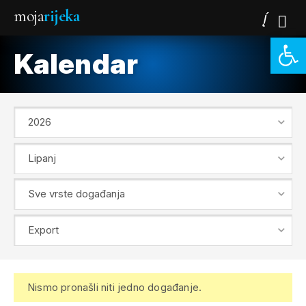
moja
rijeka
Open 
Kalendar
Nismo pronašli niti jedno događanje.