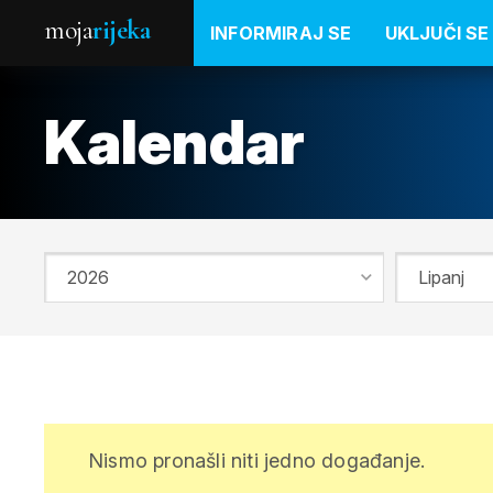
moja
rijeka
INFORMIRAJ SE
UKLJUČI SE
Kalendar
Nismo pronašli niti jedno događanje.