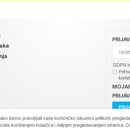
t
PRIJA
taka
nja
GDPR I
Prihv
koris
MOJAR
PRIJAV
kako bismo poboljšali vaše korisničko iskustvo prilikom pregled
ćate korištenjem kolačića i daljnjim pregledavanjem stranice. D