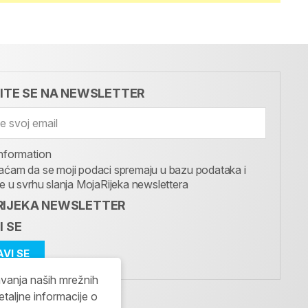
VITE SE NA NEWSLETTER
nformation
aćam da se moji podaci spremaju u bazu podataka i
te u svrhu slanja MojaRijeka newslettera
IJEKA NEWSLETTER
I SE
avanja naših mrežnih
etaljne informacije o