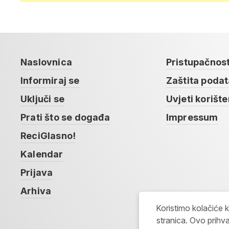
Naslovnica
Pristupačnos
Informiraj se
Zaštita poda
Uključi se
Uvjeti korište
Prati što se događa
Impressum
ReciGlasno!
Kalendar
Prijava
Arhiva
Koristimo kolačiće 
stranica. Ovo prihva