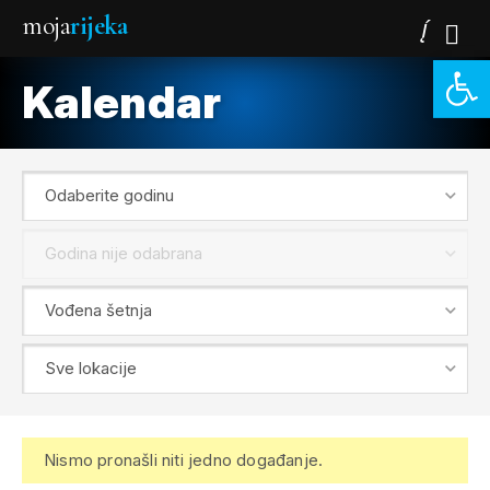
moja
rijeka
Open 
Kalendar
Nismo pronašli niti jedno događanje.