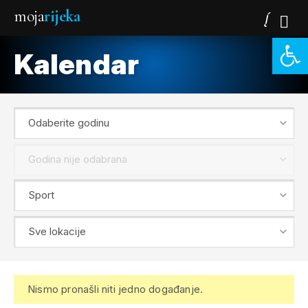
moja
rijeka
Open 
Kalendar
Nismo pronašli niti jedno događanje.