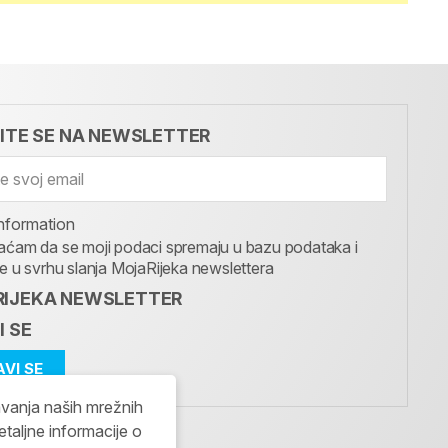
VITE SE NA NEWSLETTER
nformation
aćam da se moji podaci spremaju u bazu podataka i
te u svrhu slanja MojaRijeka newslettera
IJEKA NEWSLETTER
I SE
avanja naših mrežnih
etaljne informacije o