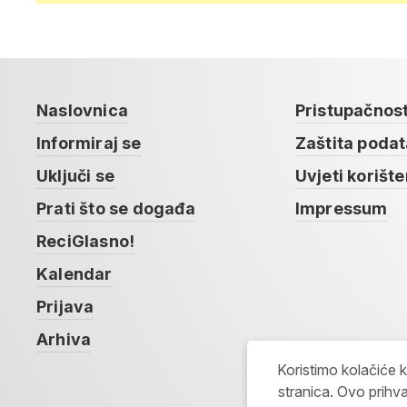
Naslovnica
Pristupačnos
Informiraj se
Zaštita poda
Uključi se
Uvjeti korište
Prati što se događa
Impressum
ReciGlasno!
Kalendar
Prijava
Arhiva
Koristimo kolačiće 
stranica. Ovo prihva