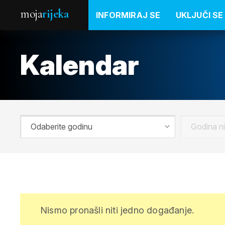
moja
rijeka
INFORMIRAJ SE
UKLJUČI SE
Kalendar
Nismo pronašli niti jedno događanje.