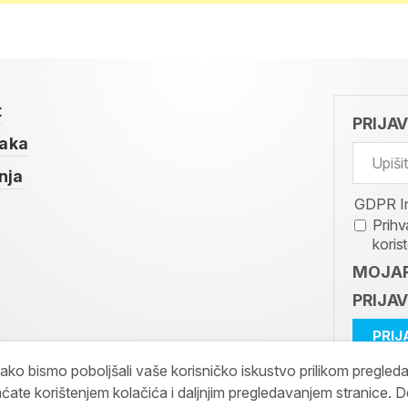
t
PRIJA
taka
nja
GDPR I
Prihv
koris
MOJAR
PRIJAV
kako bismo poboljšali vaše korisničko iskustvo prilikom pregled
ćate korištenjem kolačića i daljnjim pregledavanjem stranice. D