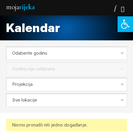
moja
rijeka
Open 
Kalendar
Nismo pronašli niti jedno događanje.