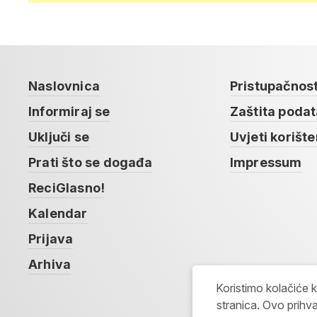
Naslovnica
Pristupačnos
Informiraj se
Zaštita poda
Uključi se
Uvjeti korište
Prati što se događa
Impressum
ReciGlasno!
Kalendar
Prijava
Arhiva
Koristimo kolačiće 
stranica. Ovo prihva