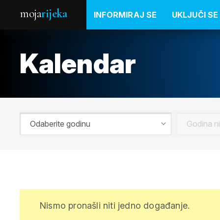
moja
rijeka
INFORMIRAJ SE
UKLJUČI SE
Kalendar
Nismo pronašli niti jedno događanje.