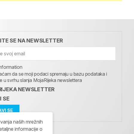
VITE SE NA NEWSLETTER
nformation
aćam da se moji podaci spremaju u bazu podataka i
te u svrhu slanja MojaRijeka newslettera
IJEKA NEWSLETTER
I SE
avanja naših mrežnih
etaljne informacije o