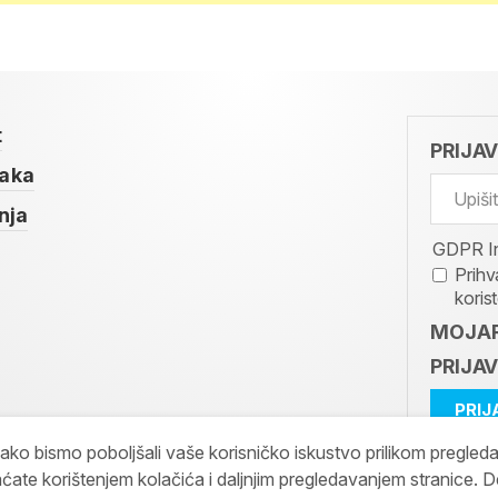
t
PRIJA
taka
nja
GDPR I
Prihv
koris
MOJAR
PRIJAV
kako bismo poboljšali vaše korisničko iskustvo prilikom pregled
ćate korištenjem kolačića i daljnjim pregledavanjem stranice. D