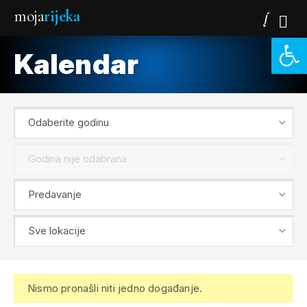
moja
rijeka
Open 
Kalendar
Nismo pronašli niti jedno događanje.