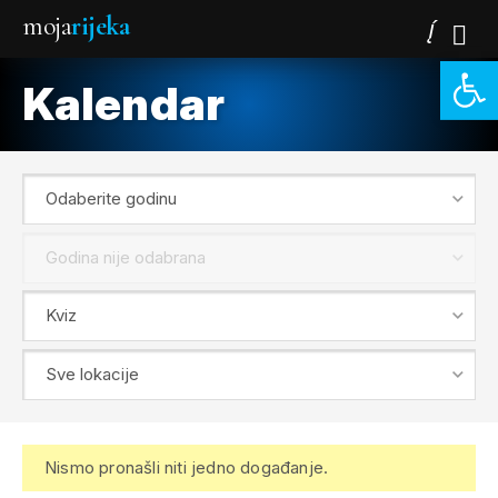
moja
rijeka
Open 
Kalendar
Nismo pronašli niti jedno događanje.