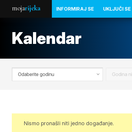
moja
rijeka
INFORMIRAJ SE
UKLJUČI SE
Kalendar
Nismo pronašli niti jedno događanje.