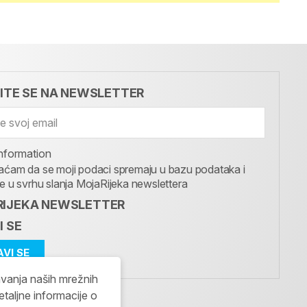
VITE SE NA NEWSLETTER
nformation
aćam da se moji podaci spremaju u bazu podataka i
te u svrhu slanja MojaRijeka newslettera
IJEKA NEWSLETTER
I SE
avanja naših mrežnih
etaljne informacije o