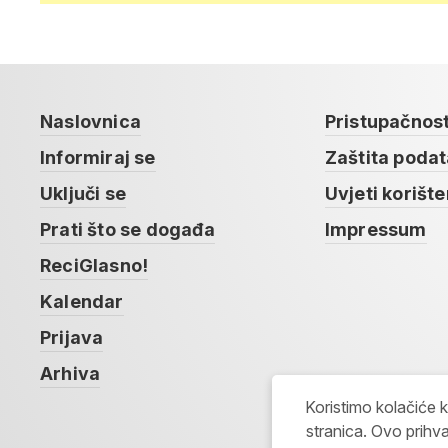
Naslovnica
Pristupačnos
Informiraj se
Zaštita poda
Uključi se
Uvjeti korište
Prati što se događa
Impressum
ReciGlasno!
Kalendar
Prijava
Arhiva
Koristimo kolačiće 
stranica. Ovo prihva