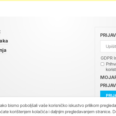
t
PRIJA
taka
nja
GDPR I
Prihv
koris
MOJAR
PRIJAV
kako bismo poboljšali vaše korisničko iskustvo prilikom pregled
ćate korištenjem kolačića i daljnjim pregledavanjem stranice. D