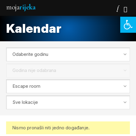
moja
rijeka
Open 
Kalendar
Nismo pronašli niti jedno događanje.