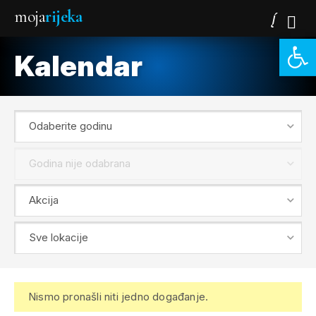
moja
rijeka
Open 
Kalendar
Nismo pronašli niti jedno događanje.