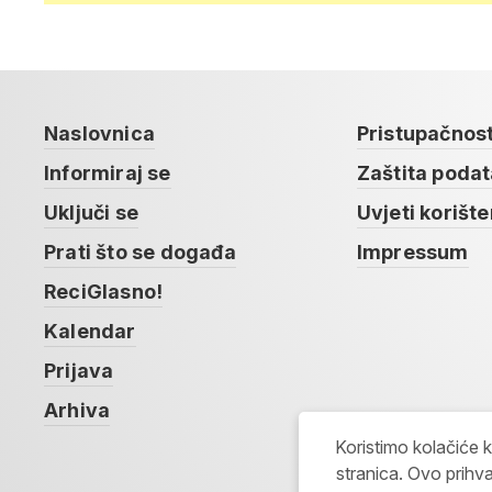
Naslovnica
Pristupačnos
Informiraj se
Zaštita poda
Uključi se
Uvjeti korište
Prati što se događa
Impressum
ReciGlasno!
Kalendar
Prijava
Arhiva
Koristimo kolačiće 
stranica. Ovo prihva