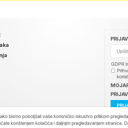
t
PRIJA
taka
nja
GDPR I
Prihv
koris
MOJAR
PRIJAV
kako bismo poboljšali vaše korisničko iskustvo prilikom pregled
ćate korištenjem kolačića i daljnjim pregledavanjem stranice. D