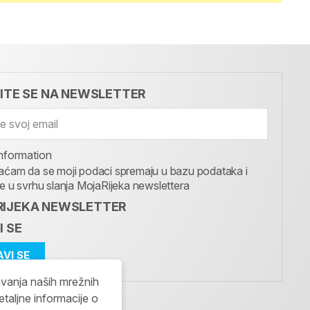
VITE SE NA NEWSLETTER
nformation
aćam da se moji podaci spremaju u bazu podataka i
te u svrhu slanja MojaRijeka newslettera
IJEKA NEWSLETTER
I SE
avanja naših mrežnih
etaljne informacije o